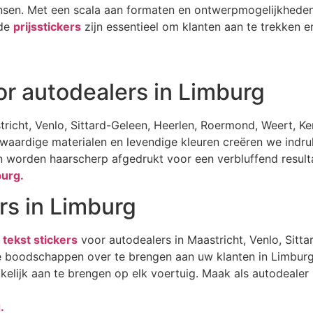
ensen. Met een scala aan formaten en ontwerpmogelijkhed
nde
prijsstickers
zijn essentieel om klanten aan te trekken e
oor autodealers in Limburg
richt, Venlo, Sittard-Geleen, Heerlen, Roermond, Weert, K
gwaardige materialen en levendige kleuren creëren we indr
 worden haarscherp afgedrukt voor een verbluffend result
burg.
rs in Limburg
e
tekst stickers
voor autodealers in Maastricht, Venlo, Sitt
ke boodschappen over te brengen aan uw klanten in Limbur
lijk aan te brengen op elk voertuig. Maak als autodealer i
.