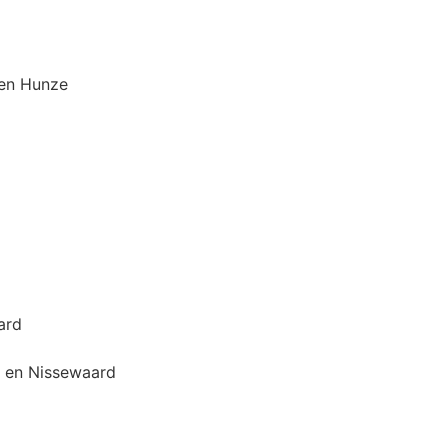
 en Hunze
ard
d en Nissewaard