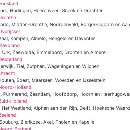
Friesland
re, Harlingen, Heerenveen, Sneek en Drachten
 Drenthe
rlo, Midden-Drenthe, Noordenveld, Borger-Odoorn en Aa
verijssel
enzaal, Kampen, Almelo, Hengelo en Deventer
Flevoland
n, Urk, Zeewolde, Emmeloord, Dronten en Almere
 Gelderland
rwijk, Tiel, Zutphen, Wageningen en Wijchen
Utrecht
Houten, Soest, Maarssen, Woerden en IJsselstein
 Noord-Holland
en, Purmerend, Zaandam, Hoofddorp, Hoorn en Heerhugowa
 Zuid-Holland
 Het Westland, Alphen aan den Rijn, Delft, Hoeksche Waar
 Zeeland
Souburg, Zierikzee, Axel, Tholen en Kapelle
 Noord-Brabant