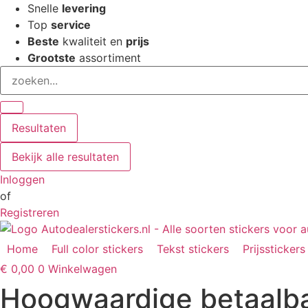
Ga
Snelle
levering
naar
Top
service
de
Beste
kwaliteit en
prijs
inhoud
Grootste
assortiment
Search
...
Resultaten
Bekijk alle resultaten
Inloggen
of
Registreren
Home
Full color stickers
Tekst stickers
Prijsstickers
€
0,00
0
Winkelwagen
Hoogwaardige betaalbare