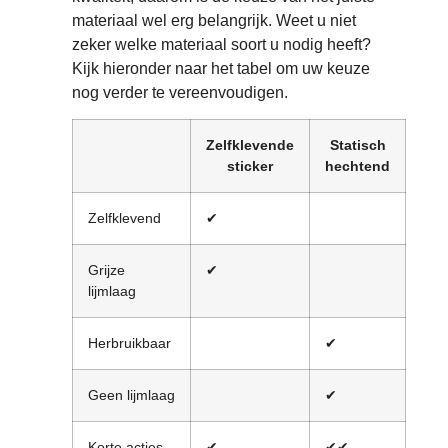
materiaal wel erg belangrijk. Weet u niet
zeker welke materiaal soort u nodig heeft?
Kijk hieronder naar het tabel om uw keuze
nog verder te vereenvoudigen.
Zelfklevende
Statisch
Do
sticker
hechtend
vis
Zelfklevend
✔
✔
Grijze
✔
lijmlaag
Herbruikbaar
✔
✔
Geen lijmlaag
✔
Korte acties
✔
✔✔
✔✔