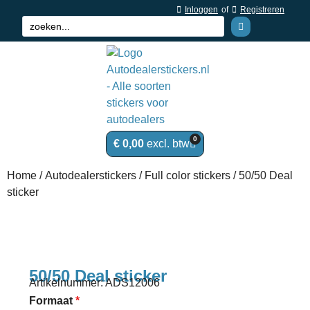
Inloggen
of
Registreren
0
€
0,00
Home
/
Autodealerstickers
/
Full color stickers
/ 50/50 Deal
sticker
50/50 Deal sticker
Artikelnummer: ADS12006
Formaat
*