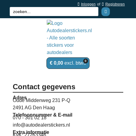
Inloggen
of
Registreren
0
€
0,00
Contact gegevens
Adres
Oude Middenweg 231 P-Q
2491 AG Den Haag
Telefoonnummer & E-mail
070 - 301 02 18
info@autodealerstickers.nl
Extra informatie
KvK: 27263346