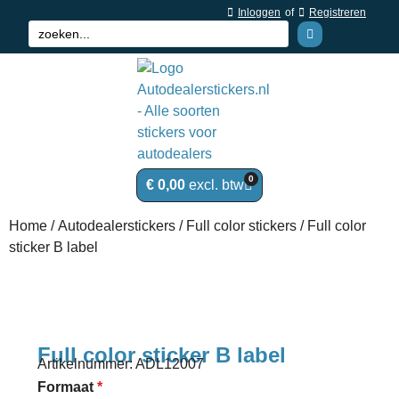
Inloggen
of
Registreren
0
€
0,00
Home
/
Autodealerstickers
/
Full color stickers
/ Full color
sticker B label
Full color sticker B label
Artikelnummer: ADL12007
Formaat
*