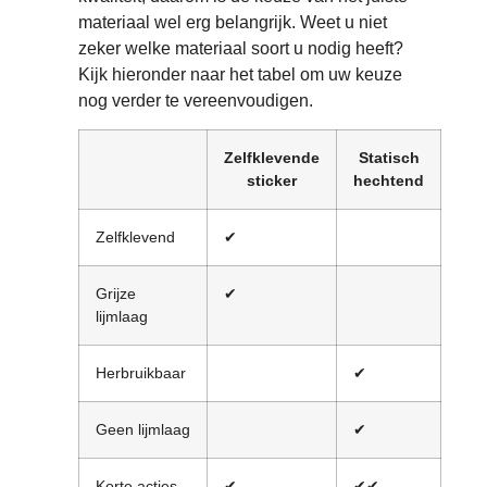
materiaal wel erg belangrijk. Weet u niet
zeker welke materiaal soort u nodig heeft?
Kijk hieronder naar het tabel om uw keuze
nog verder te vereenvoudigen.
Zelfklevende
Statisch
Do
sticker
hechtend
vis
Zelfklevend
✔
✔
Grijze
✔
lijmlaag
Herbruikbaar
✔
✔
Geen lijmlaag
✔
Korte acties
✔
✔✔
✔✔