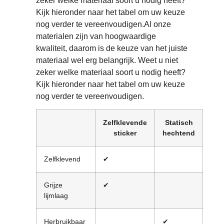
zeker welke materiaal soort u nodig heeft?
Kijk hieronder naar het tabel om uw keuze
nog verder te vereenvoudigen.Al onze
materialen zijn van hoogwaardige
kwaliteit, daarom is de keuze van het juiste
materiaal wel erg belangrijk. Weet u niet
zeker welke materiaal soort u nodig heeft?
Kijk hieronder naar het tabel om uw keuze
nog verder te vereenvoudigen.
Zelfklevende
Statisch
Do
sticker
hechtend
vis
Zelfklevend
✔
✔
Grijze
✔
lijmlaag
Herbruikbaar
✔
✔