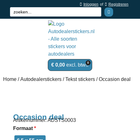
Inloggen
of
Registreren
0
€
0,00
Home
/
Autodealerstickers
/
Tekst stickers
/ Occasion deal
Occasion deal
Artikelnummer: ADSTS0003
Formaat
*