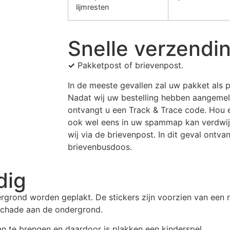
lijmresten
Snelle verzendi
✓
Pakketpost of brievenpost.
In de meeste gevallen zal uw pakket als
Nadat wij uw bestelling hebben aangemel
ontvangt u een Track & Trace code. Hou 
ook wel eens in uw spammap kan verdwijn
wij via de brievenpost. In dit geval ontvan
brievenbusdoos.
dig
rgrond worden geplakt. De stickers zijn voorzien van een 
 schade aan de ondergrond.
aan te brengen en daardoor is plakken een kinderspel.