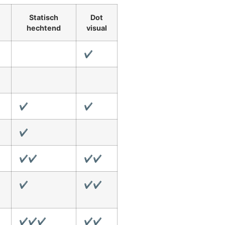
Statisch
Dot
hechtend
visual
✔
✔
✔
✔
✔✔
✔✔
✔
✔✔
✔✔✔
✔✔