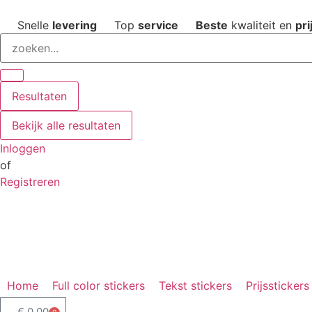
Snelle
levering
Top
service
Beste
kwaliteit en
pri
Resultaten
Bekijk alle resultaten
Inloggen
of
Registreren
Home
Full color stickers
Tekst stickers
Prijsstickers
€
0,00
0