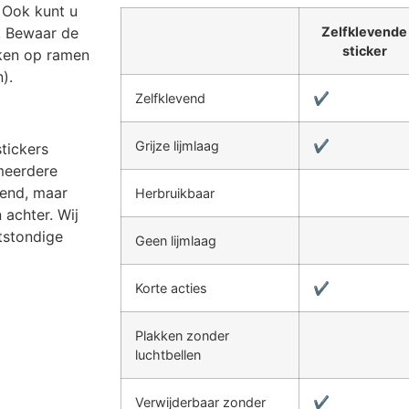
. Ook kunt u
p! Bewaar de
Zelfklevende
sticker
kken op ramen
).
Zelfklevend
✔
Grijze lijmlaag
✔
stickers
meerdere
vend, maar
Herbruikbaar
 achter. Wij
tstondige
Geen lijmlaag
Korte acties
✔
Plakken zonder
luchtbellen
Verwijderbaar zonder
✔