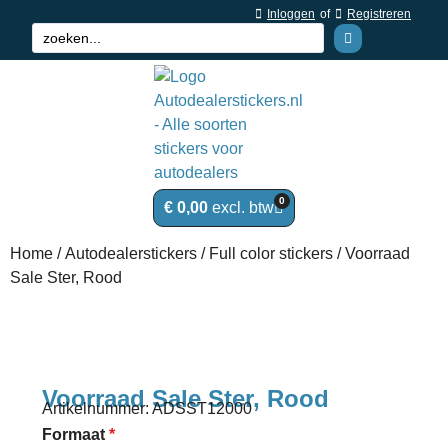
Inloggen
of
Registreren
0
€
0,00
Home
/
Autodealerstickers
/
Full color stickers
/ Voorraad
Sale Ster, Rood
Voorraad Sale Ster, Rood
Artikelnummer: ADSST12000
Formaat
*