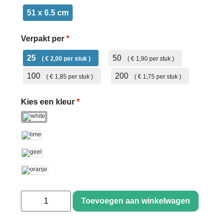
51 x 6.5 cm
Verpakt per
*
25
50
€ 2,00
€ 1,90
100
200
€ 1,85
€ 1,75
Kies een kleur
*
Toevoegen aan winkelwagen