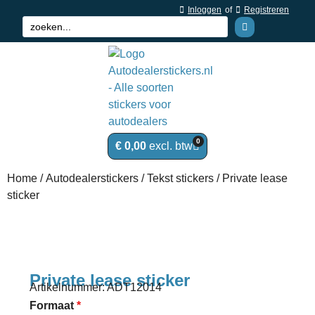
Inloggen
of
Registreren
0
€
0,00
Home
/
Autodealerstickers
/
Tekst stickers
/ Private lease
sticker
Private lease sticker
Artikelnummer: ADT12014
Formaat
*