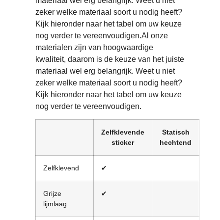
materiaal wel erg belangrijk. Weet u niet
zeker welke materiaal soort u nodig heeft?
Kijk hieronder naar het tabel om uw keuze
nog verder te vereenvoudigen.Al onze
materialen zijn van hoogwaardige
kwaliteit, daarom is de keuze van het juiste
materiaal wel erg belangrijk. Weet u niet
zeker welke materiaal soort u nodig heeft?
Kijk hieronder naar het tabel om uw keuze
nog verder te vereenvoudigen.
Zelfklevende
Statisch
Do
sticker
hechtend
vis
Zelfklevend
✔
✔
Grijze
✔
lijmlaag