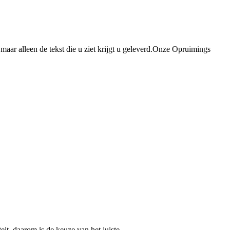
aar alleen de tekst die u ziet krijgt u geleverd.Onze Opruimings
it, daarom is de keuze van het juiste