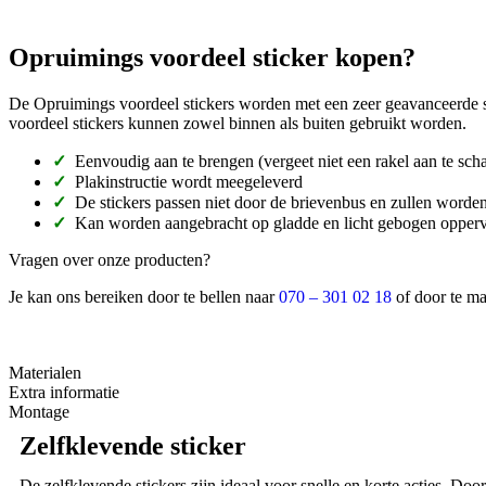
Opruimings voordeel sticker kopen?
De Opruimings voordeel stickers worden met een zeer geavanceerde sni
voordeel stickers kunnen zowel binnen als buiten gebruikt worden.
✓
Eenvoudig aan te brengen (vergeet niet een rakel aan te scha
✓
Plakinstructie wordt meegeleverd
✓
De stickers passen niet door de brievenbus en zullen worde
✓
Kan worden aangebracht op gladde en licht gebogen opper
Vragen over onze producten?
Je kan ons bereiken door te bellen naar
070 – 301 02 18
of door te ma
Materialen
Extra informatie
Montage
Zelfklevende sticker
De zelfklevende stickers zijn ideaal voor snelle en korte acties. Door