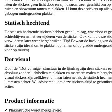
laten de stickers geen licht door en zijn daarom zeer geschikt om op
ruiten en showroom ramen te plakken. U kunt deze stickers op alle v
gebogen ondergronden plakken.
Statisch hechtend
De statisch hechtende stickers hebben geen lijmlaag, waardoor er ge
achterblijven na het verwijderen van de sticker. Ook kunt u deze sti
verwijderen later weer hergebruiken. Tip! Bewaar de backing van de
stickers zijn ideaal om te plakken op ramen of op gladde ondergrond
voor op muren).
Dot visual
Door de “Dot-vormige” structuur in de lijmlaag zijn deze stickers e
absoluut zonder luchtbellen te plakken en meerdere malen te hergeb
visual stickers zijn zelfklevend, maar laten net als de statisch hechte
lijmresten achter. Wij adviseren u om deze stickers altijd te gebruik
acties.
Product informatie
✓
Plakinstructie wordt meegeleverd.