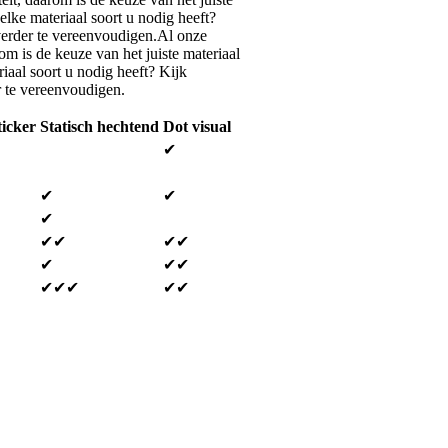
elke materiaal soort u nodig heeft?
verder te vereenvoudigen.Al onze
om is de keuze van het juiste materiaal
iaal soort u nodig heeft? Kijk
r te vereenvoudigen.
ticker
Statisch hechtend
Dot visual
✔
✔
✔
✔
✔✔
✔✔
✔
✔✔
✔✔✔
✔✔