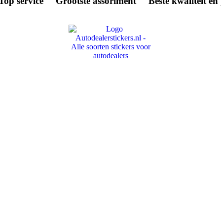
Top
service
Grootste
assoriment
Beste
kwaliteit en