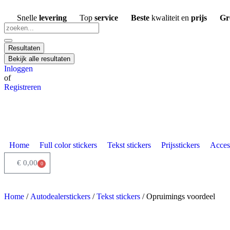
Snelle
levering
Top
service
Beste
kwaliteit en
prijs
Gr
Resultaten
Bekijk alle resultaten
Inloggen
of
Registreren
Home
Full color stickers
Tekst stickers
Prijsstickers
Acces
€
0,00
0
Home
/
Autodealerstickers
/
Tekst stickers
/ Opruimings voordeel