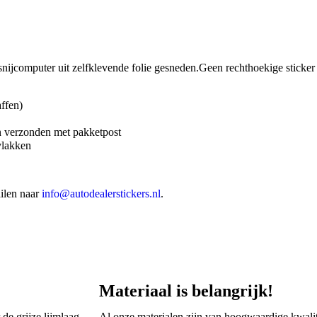
jcomputer uit zelfklevende folie gesneden.Geen rechthoekige sticker m
ffen)
n verzonden met pakketpost
vlakken
ilen naar
info@autodealerstickers.nl
.
Materiaal is belangrijk!
 de grijze lijmlaag
Al onze materialen zijn van hoogwaardige kwalite