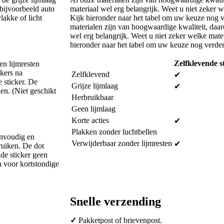
 bijvoorbeeld auto
materiaal wel erg belangrijk. Weet u niet zeker w
lakke of licht
Kijk hieronder naar het tabel om uw keuze nog 
materialen zijn van hoogwaardige kwaliteit, daar
wel erg belangrijk. Weet u niet zeker welke mater
hieronder naar het tabel om uw keuze nog verde
Zelfklevende s
en lijmresten
ckers na
Zelfklevend
✔
 sticker. De
Grijze lijmlaag
✔
en. (Niet geschikt
Herbruikbaar
Geen lijmlaag
Korte acties
✔
Plakken zonder luchtbellen
envoudig en
Verwijderbaar zonder lijmresten
✔
ruiken. De dot
nde sticker geen
en voor kortstondige
Snelle verzending
✓
Pakketpost of brievenpost.